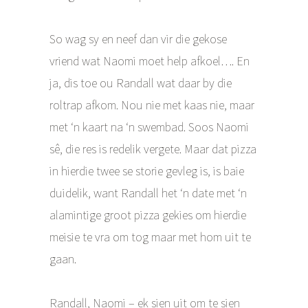
So wag sy en neef dan vir die gekose
vriend wat Naomi moet help afkoel…. En
ja, dis toe ou Randall wat daar by die
roltrap afkom. Nou nie met kaas nie, maar
met ‘n kaart na ‘n swembad. Soos Naomi
sê, die res is redelik vergete. Maar dat pizza
in hierdie twee se storie gevleg is, is baie
duidelik, want Randall het ‘n date met ‘n
alamintige groot pizza gekies om hierdie
meisie te vra om tog maar met hom uit te
gaan.
Randall, Naomi – ek sien uit om te sien