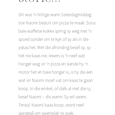
Dit was ‘n hittige warm Saterdagmiddag
toe Naomi besluit om pizza te maak. Soos
baie wafferse kokke spring sy weg met ‘n
spoed sonder om te kyk of sy als in die
yskas het. Met die afronding besef sy, sy
het nie kaas nie. Iewers is ‘n neef wat
honger wag vir ‘n pizza en siende hy ‘n
motor het en baie honger is, is hy die een
wat vir Naomi moet vat om kaas te gaan
koop. In die winkel, of dalk al met die ry,
besef Naomi – dis warm! Sy wil swem.
Terwyl Naomi kaas koop, word neef
aangesê om swemplek te soek.