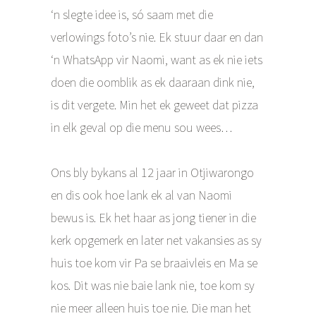
‘n slegte idee is, só saam met die
verlowings foto’s nie. Ek stuur daar en dan
‘n WhatsApp vir Naomi, want as ek nie iets
doen die oomblik as ek daaraan dink nie,
is dit vergete. Min het ek geweet dat pizza
in elk geval op die menu sou wees…
Ons bly bykans al 12 jaar in Otjiwarongo
en dis ook hoe lank ek al van Naomi
bewus is. Ek het haar as jong tiener in die
kerk opgemerk en later net vakansies as sy
huis toe kom vir Pa se braaivleis en Ma se
kos. Dit was nie baie lank nie, toe kom sy
nie meer alleen huis toe nie. Die man het