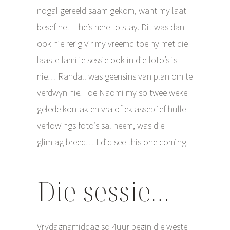
nogal gereeld saam gekom, want my laat
besef het – he’s here to stay. Dit was dan
ook nie rerig vir my vreemd toe hy met die
laaste familie sessie ook in die foto’s is
nie… Randall was geensins van plan om te
verdwyn nie. Toe Naomi my so twee weke
gelede kontak en vra of ek asseblief hulle
verlowings foto’s sal neem, was die
glimlag breed… I did see this one coming.
Die sessie…
Vrydagnamiddag so 4uur begin die weste