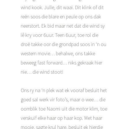
wind kook. Julle, dit waai. Dit klink of dit
reën soos die blare en peule op ons dak
neerstort. Ek bid maar net dat die wind sy
lê kry voor 6uur. Teen 6uur, toe rol die
droë takke oor die grondpad soos in ‘n ou
western movie… behalwe, ons takke
beweeg fast forward… niks gekraak hier
nie… die wind stoot!
Ons ry na ‘n plek wat ek vooraf besluit het
goed sal werk vir foto’s, maar o wee… die
oomblik toe Naomi uit die motor klim, toe
verskuif elke haar op haar kop. Met haar
mooie, sagte krul hare, besluit ek hierdie