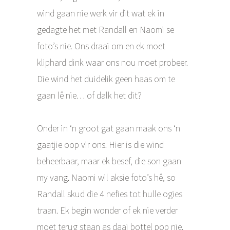
wind gaan nie werk vir dit wat ek in
gedagte het met Randall en Naomi se
foto’s nie. Ons draai om en ek moet
kliphard dink waar ons nou moet probeer.
Die wind het duidelik geen haas om te
gaan lê nie… of dalk het dit?
Onder in ‘n groot gat gaan maak ons ‘n
gaatjie oop vir ons. Hier is die wind
beheerbaar, maar ek besef, die son gaan
my vang. Naomi wil aksie foto’s hê, so
Randall skud die 4 nefies tot hulle ogies
traan. Ek begin wonder of ek nie verder
moet terug staan as daai bottel pop nie.