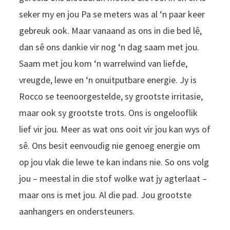
seker my en jou Pa se meters was al ‘n paar keer
gebreuk ook. Maar vanaand as ons in die bed lê,
dan sê ons dankie vir nog ‘n dag saam met jou.
Saam met jou kom ‘n warrelwind van liefde,
vreugde, lewe en ‘n onuitputbare energie. Jy is
Rocco se teenoorgestelde, sy grootste irritasie,
maar ook sy grootste trots. Ons is ongelooflik
lief vir jou. Meer as wat ons ooit vir jou kan wys of
sê. Ons besit eenvoudig nie genoeg energie om
op jou vlak die lewe te kan indans nie. So ons volg
jou – meestal in die stof wolke wat jy agterlaat –
maar ons is met jou. Al die pad. Jou grootste
aanhangers en ondersteuners.