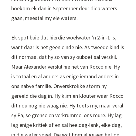
hoekom ek dan in September deur diep waters
gaan, meestal my eie waters.
Ek spot baie dat hierdie woelwater ‘n 2-in-1 is,
want daar is net geen einde nie. As tweede kind is
dit normaal dat hy so van sy ouboet sal verskil.
Maar Alexander verskil nie net van Rocco nie. Hy
is totaal en al anders as enige iemand anders in
ons nabye familie. Onverskrokke storm hy
gereeld die dag in. Hy klim en klouter waar Rocco
dit nou nog nie waag nie. Hy toets my, maar veral
sy Pa, se grense en verkrummel ons mure. Hy lag-
lag enige kritiek af en sal heeldag-lank, elke dag,
in die water speel. Die wat hom al gesien het op