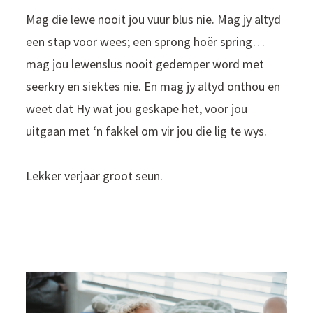
Mag die lewe nooit jou vuur blus nie. Mag jy altyd
een stap voor wees; een sprong hoër spring…
mag jou lewenslus nooit gedemper word met
seerkry en siektes nie. En mag jy altyd onthou en
weet dat Hy wat jou geskape het, voor jou
uitgaan met ‘n fakkel om vir jou die lig te wys.
Lekker verjaar groot seun.