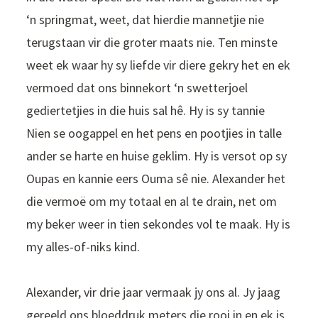
‘n springmat, weet, dat hierdie mannetjie nie
terugstaan vir die groter maats nie. Ten minste
weet ek waar hy sy liefde vir diere gekry het en ek
vermoed dat ons binnekort ‘n swetterjoel
gediertetjies in die huis sal hê. Hy is sy tannie
Nien se oogappel en het pens en pootjies in talle
ander se harte en huise geklim. Hy is versot op sy
Oupas en kannie eers Ouma sê nie. Alexander het
die vermoë om my totaal en al te drain, net om
my beker weer in tien sekondes vol te maak. Hy is
my alles-of-niks kind.
Alexander, vir drie jaar vermaak jy ons al. Jy jaag
gereeld ons bloeddruk meters die rooi in en ek is